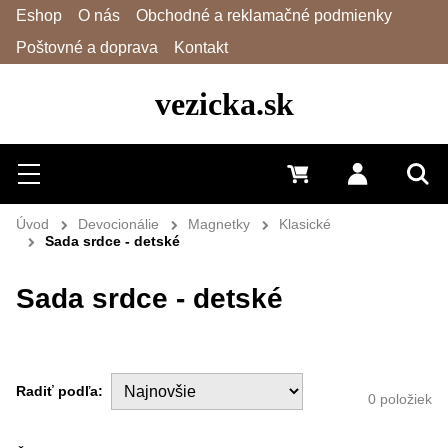
Eshop
O nás
Obchodné a reklamačné podmienky
Poštovné a doprava
Kontakt
vezicka.sk
Hľadať
Menu
0 €
Prihlásiť 
Vyh
Úvod
Devocionálie
Magnetky
Klasické
Sada srdce - detské
Sada srdce - detské
Radiť podľa:
0
položiek