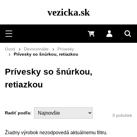
vezicka.sk
Hľadať
Menu
0 €
Prihlásiť 
Vyh
Úvod
Devocionálie
Prívesky
Prívesky so šnúrkou, retiazkou
Prívesky so šnúrkou,
retiazkou
Radiť podľa:
0
položiek