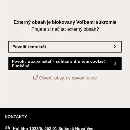
Externý obsah je blokovaný Voľbami súkromia
Prajete si načítať externý obsah?
Povoliť tentokrát
Povoliť a zapamätať - súhlas s druhom cookie:
Funkčné
Otvoriť obsah v novom okne
KONTAKTY
Hollého 1023/5, 052 01 Spišská Nová Ves