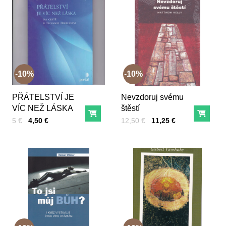
10%
10%
PŘÁTELSTVÍ JE
Nevzdoruj svému
VÍC NEŽ LÁSKA
štěstí
Do košíka
Do ko
Cena s DPH
Pred zľavou:
Cena s DPH
Pred zľavou:
5 €
4,50 €
12,50 €
11,25 €