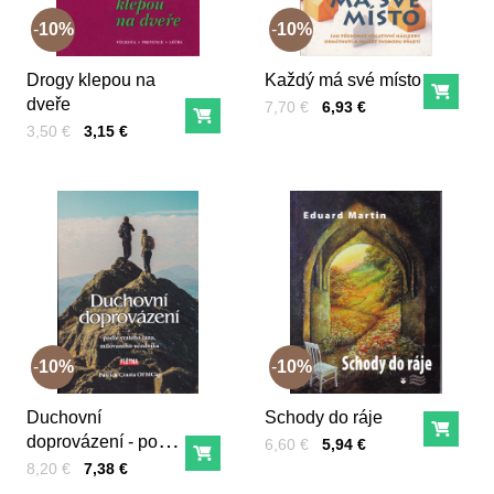
10%
10%
Drogy klepou na
Každý má své místo
Do ko
dveře
Cena s DPH
Pred zľavou:
7,70 €
6,93 €
Do košíka
Cena s DPH
Pred zľavou:
3,50 €
3,15 €
10%
10%
Duchovní
Schody do ráje
Do ko
doprovázení - podle
Cena s DPH
Pred zľavou:
6,60 €
5,94 €
Do košíka
svatého Jána,
Cena s DPH
Pred zľavou:
8,20 €
7,38 €
milovaného