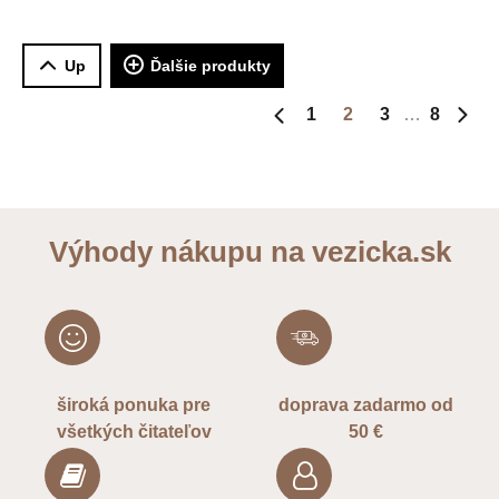
učedníka
Up
Ďalšie produkty
1
2
3
8
Predchádzajúca strana
Ďalš
Výhody nákupu na vezicka.sk
široká ponuka pre
doprava zadarmo od
všetkých čitateľov
50 €