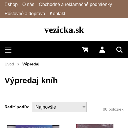
Eshop
O nás
Obchodné a reklamačné podmienky
Poštovné a doprava
Kontakt
vezicka.sk
Hľadať
Menu
0 €
Prihlásiť 
Vyh
Úvod
Výpredaj
Výpredaj kníh
Radiť podľa:
88
položiek