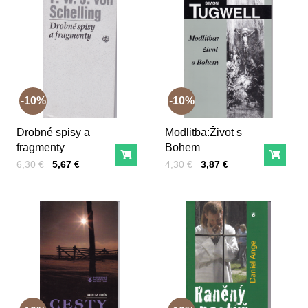
10%
10%
Drobné spisy a
Modlitba:Život s
fragmenty
Bohem
Do košíka
Do ko
Cena s DPH
Pred zľavou:
Cena s DPH
Pred zľavou:
6,30 €
5,67 €
4,30 €
3,87 €