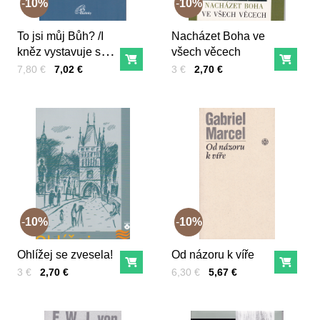
10%
10%
To jsi můj Bůh? /I
Nacházet Boha ve
kněz vystavuje svou
všech věcech
Do košíka
Do ko
víru otázkám/
Cena s DPH
Pred zľavou:
Cena s DPH
Pred zľavou:
7,80 €
7,02 €
3 €
2,70 €
10%
10%
Ohlížej se zvesela!
Od názoru k víře
Do košíka
Do ko
Cena s DPH
Pred zľavou:
Cena s DPH
Pred zľavou:
3 €
2,70 €
6,30 €
5,67 €