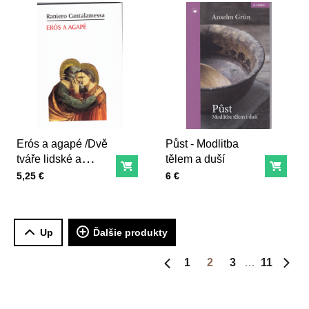
Erós a agapé /Dvě
Půst - Modlitba
tváře lidské a
tělem a duší
Do košíka
Do ko
křesťanské lásky/
Cena s DPH
Cena s DPH
5,25 €
6 €
Up
Ďalšie produkty
1
2
3
11
Predchádzajúca strana
Ďalš