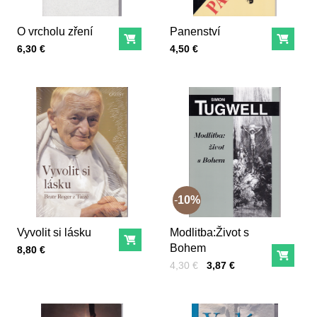
O vrcholu zření
Panenství
Do košíka
Do ko
Cena s DPH
Cena s DPH
6,30 €
4,50 €
10%
Vyvolit si lásku
Modlitba:Život s
Do košíka
Bohem
Cena s DPH
8,80 €
Do ko
Cena s DPH
Pred zľavou:
4,30 €
3,87 €