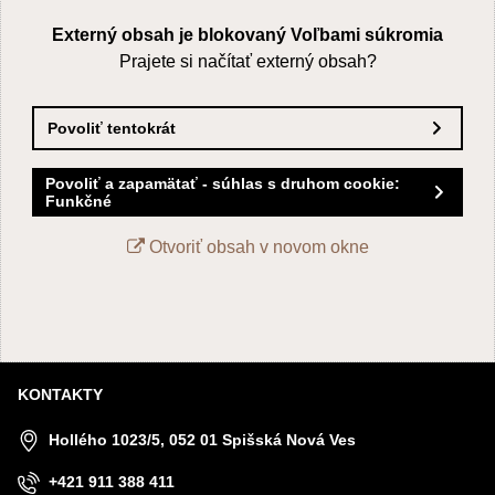
Externý obsah je blokovaný Voľbami súkromia
Prajete si načítať externý obsah?
Povoliť tentokrát
Povoliť a zapamätať - súhlas s druhom cookie:
Funkčné
Otvoriť obsah v novom okne
KONTAKTY
Hollého 1023/5, 052 01 Spišská Nová Ves
+421 911 388 411