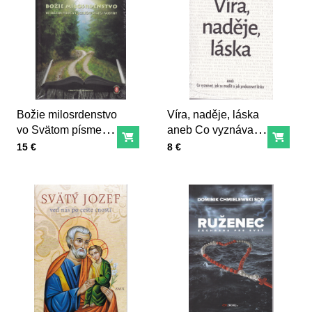
Božie milosrdenstvo
Víra, naděje, láska
vo Svätom písme a
aneb Co vyznávat,
Do košíka
Do ko
v Denníčku svätej
jak se modlit a jak
Cena s DPH
Cena s DPH
15 €
8 €
Faustíny
prokazovat lásku