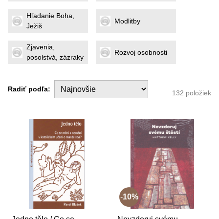
Hľadanie Boha,
Modlitby
Ježiš
Zjavenia,
Rozvoj osobnosti
posolstvá, zázraky
Radiť podľa:
132
položiek
10%