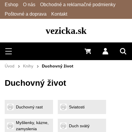
Eshop
O nás
Obchodné a reklamačné podmienky
Poštovné a doprava
Kontakt
vezicka.sk
Hľadať
Menu
0 €
Prihlásiť 
Vyh
Úvod
Knihy
Duchovný život
Duchovný život
Duchovný rast
Sviatosti
Myšlienky, kázne,
Duch svätý
zamyslenia