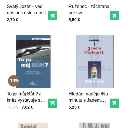
Svätý Jozef – veď
Ruženec - záchrana
nás po ceste cností
pre svet
Do košíka
Do ko
Cena s DPH
Cena s DPH
2,70 €
5,50 €
10%
To jsi můj Bůh? /I
Hledání naděje /Na
kněz vystavuje svou
minutu s Janem
Do košíka
Do ko
víru otázkám/
Pavlem II./
Cena s DPH
Pred zľavou:
Cena s DPH
7,80 €
7,02 €
5,25 €