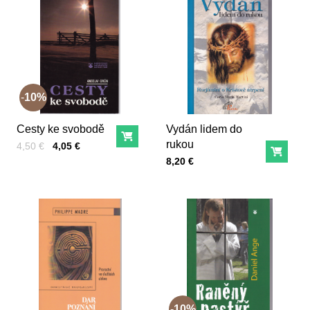
10%
Cesty ke svobodě
Vydán lidem do
Do košíka
rukou
Cena s DPH
Pred zľavou:
4,50 €
4,05 €
Do ko
Cena s DPH
8,20 €
10%