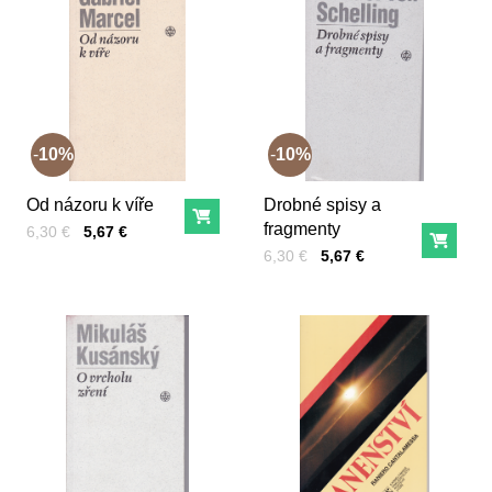
10%
10%
Od názoru k víře
Drobné spisy a
Do košíka
fragmenty
Cena s DPH
Pred zľavou:
6,30 €
5,67 €
Do ko
Cena s DPH
Pred zľavou:
6,30 €
5,67 €