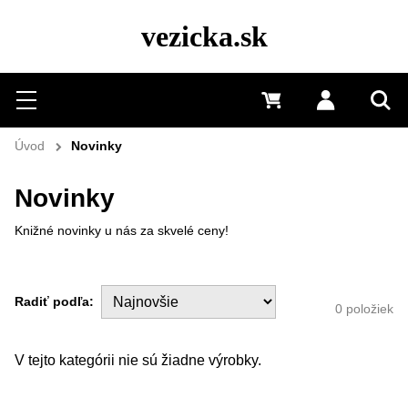
vezicka.sk
Hľadať
Menu
0 €
Prihlásiť 
Vyh
Úvod
Novinky
Novinky
Knižné novinky u nás za skvelé ceny!
Radiť podľa:
0
položiek