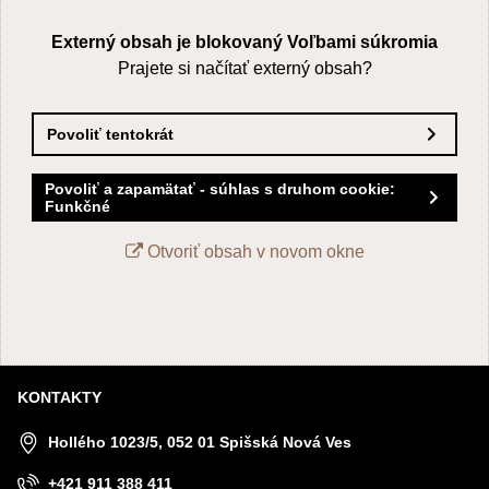
Externý obsah je blokovaný Voľbami súkromia
Prajete si načítať externý obsah?
Povoliť tentokrát
Povoliť a zapamätať - súhlas s druhom cookie:
Funkčné
Otvoriť obsah v novom okne
KONTAKTY
Hollého 1023/5, 052 01 Spišská Nová Ves
+421 911 388 411