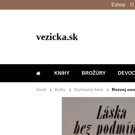
Eshop
O
vezicka.sk
KNIHY
BROŽÚRY
DEVOC
DOMOV
Úvod
Knihy
Duchovný život
Rozvoj oso