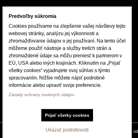
KONTAKTY
Predvoľby súkromia
Cookies používame na zlepšenie vašej návštevy tejto
Hollého 1023/5, 052 01 Spišská Nová Ves
webovej stránky, analýzu jej výkonnosti a
+421 911 388 411
zhromažďovanie údajov o jej používaní. Na tento účel
môžeme použiť nástroje a služby tretích strán a
vezicka@vezicka.sk
zhromaždené údaje sa môžu preniesť k partnerom v
EÚ, USA alebo iných krajinách. Kliknutím na „Prijať
všetky cookies“ vyjadrujete svoj súhlas s týmto
spracovaním. Nižšie môžete nájsť podrobné
informácie alebo upraviť svoje preferencie.
Zásady ochrany osobných údajov
Prijať všetky cookies
Ukázať podrobnosti
Predvoľby súkromia
Zásady ochrany osobných úd