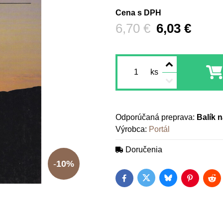
Cena s DPH
Pred zľavou:
6,70 €
6,03 €
ks
Balík 
Výrobca:
Portál
Doručenia
10%
Bluesky
Twitter
Facebook
Pinterest
Red