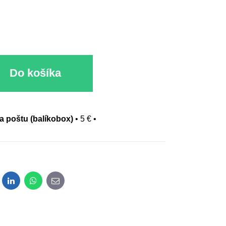
Do košíka
na poštu (balíkobox)
•
5 €
•
dit
LinkedIn
WhatsApp
E-mail