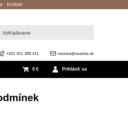
va
Kontakt
adať
+421 911 388 411
vezicka@vezicka.sk
0 €
Prihlásiť sa
odmínek