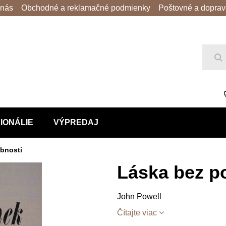
 nás
Obchodné a reklamačné podmienky
Poštovné a dopra
Hľ
IONÁLIE
VÝPREDAJ
bnosti
Láska bez p
John Powell
Čítajte viac