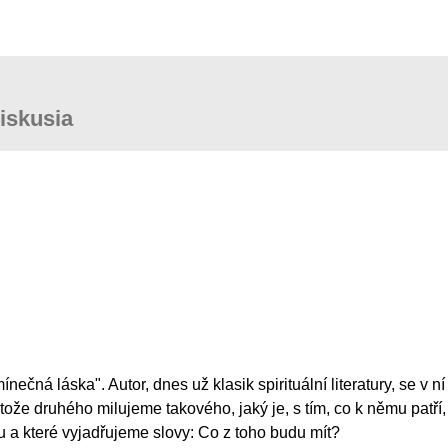
iskusia
ečná láska". Autor, dnes už klasik spirituální literatury, se v
tože druhého milujeme takového, jaký je, s tím, co k němu patří, 
tu a které vyjadřujeme slovy: Co z toho budu mít?