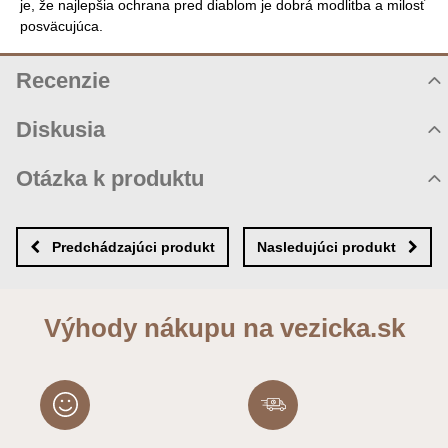
je, že najlepšia ochrana pred diablom je dobrá modlitba a milosť
posväcujúca.
Recenzie
Hodnotenie produktu
Diskusia
Komentáre k produktu
Otázka k produktu
Zatiaľ nie sú žiadne komentáre! Buďte prvý!
Nová otázka k produktu
Nový komentár
MENO
Predchádzajúci produkt
Nasledujúci produkt
VÁŠ E-MAIL
Výhody nákupu na vezicka.sk
VAŠA OTÁZKA K PRODUKTU