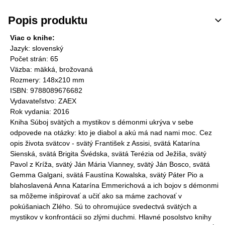
Popis produktu
Viac o knihe:
Jazyk: slovenský
Počet strán: 65
Väzba: mäkká, brožovaná
Rozmery: 148x210 mm
ISBN: 9788089676682
Vydavateľstvo: ZAEX
Rok vydania: 2016
Kniha Súboj svätých a mystikov s démonmi ukrýva v sebe
odpovede na otázky: kto je diabol a akú má nad nami moc. Cez
opis života svätcov - svätý František z Assisi, svätá Katarína
Sienská, svätá Brigita Švédska, svätá Terézia od Ježiša, svätý
Pavol z Kríža, svätý Ján Mária Vianney, svätý Ján Bosco, svätá
Gemma Galgani, svätá Faustína Kowalska, svätý Páter Pio a
blahoslavená Anna Katarína Emmerichová a ich bojov s démonmi
sa môžeme inšpirovať a učiť ako sa máme zachovať v
pokúšaniach Zlého. Sú to ohromujúce svedectvá svätých a
mystikov v konfrontácii so zlými duchmi. Hlavné posolstvo knihy