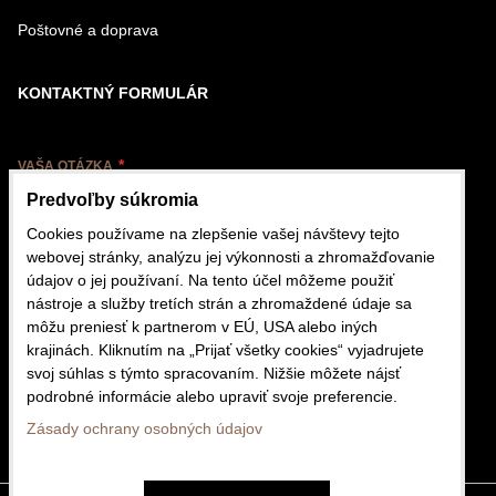
Poštovné a doprava
KONTAKTNÝ FORMULÁR
VAŠA OTÁZKA
Predvoľby súkromia
Cookies používame na zlepšenie vašej návštevy tejto
webovej stránky, analýzu jej výkonnosti a zhromažďovanie
údajov o jej používaní. Na tento účel môžeme použiť
nástroje a služby tretích strán a zhromaždené údaje sa
VÁŠ EMAIL
môžu preniesť k partnerom v EÚ, USA alebo iných
krajinách. Kliknutím na „Prijať všetky cookies“ vyjadrujete
svoj súhlas s týmto spracovaním. Nižšie môžete nájsť
podrobné informácie alebo upraviť svoje preferencie.
Odoslať
Zásady ochrany osobných údajov