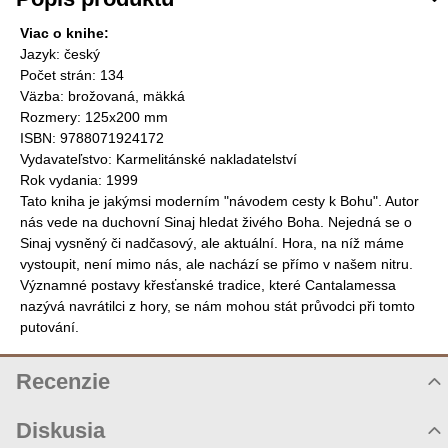
Viac o knihe:
Jazyk: český
Počet strán: 134
Väzba: brožovaná, mäkká
Rozmery: 125x200 mm
ISBN: 9788071924172
Vydavateľstvo: Karmelitánské nakladatelství
Rok vydania: 1999
Tato kniha je jakýmsi moderním "návodem cesty k Bohu". Autor
nás vede na duchovní Sinaj hledat živého Boha. Nejedná se o
Sinaj vysněný či nadčasový, ale aktuální. Hora, na níž máme
vystoupit, není mimo nás, ale nachází se přímo v našem nitru.
Významné postavy křesťanské tradice, které Cantalamessa
nazývá navrátilci z hory, se nám mohou stát průvodci při tomto
putování.
Recenzie
Hodnotenie produktu
Diskusia