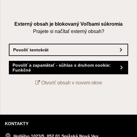
Externý obsah je blokovaný Voľbami súkromia
Prajete si načítať externý obsah?
Povoliť tentokrát
Povoliť a zapamätať - súhlas s druhom cookie:
Funkčné
Otvoriť obsah v novom okne
KONTAKTY
Hollého 1023/5, 052 01 Spišská Nová Ves