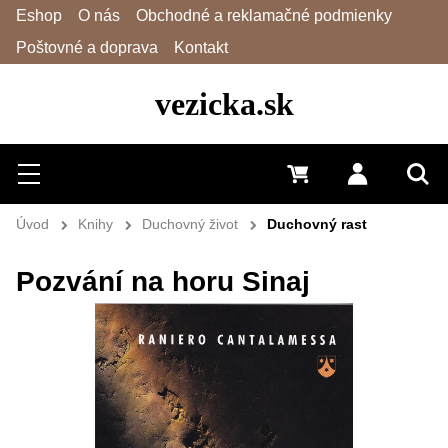
Eshop
O nás
Obchodné a reklamačné podmienky
Poštovné a doprava
Kontakt
vezicka.sk
Hľadať
Menu
0 €
Prihlásiť 
Vyh
Úvod
Knihy
Duchovný život
Duchovný rast
Pozvání na horu Sinaj