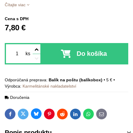
Čítajte viac
Cena s DPH
7,80 €
Do košíka
ks
Balík na poštu (balíkobox)
•
5 €
•
Výrobca:
Karmelitánské nakladatelství
Doručenia
Bluesky
Twitter
Facebook
Pinterest
Reddit
LinkedIn
WhatsApp
E-mail
Popis produktu