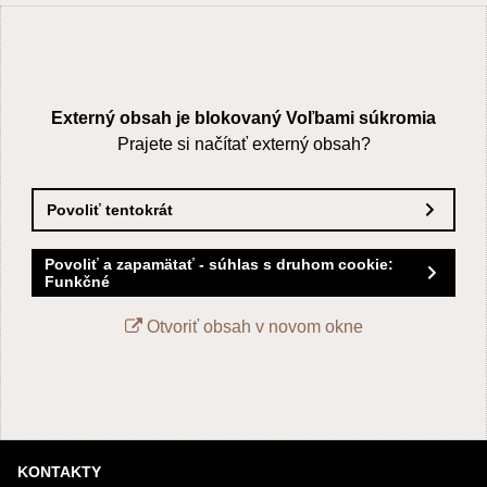
Externý obsah je blokovaný Voľbami súkromia
Prajete si načítať externý obsah?
Povoliť tentokrát
Povoliť a zapamätať - súhlas s druhom cookie:
Funkčné
Otvoriť obsah v novom okne
KONTAKTY