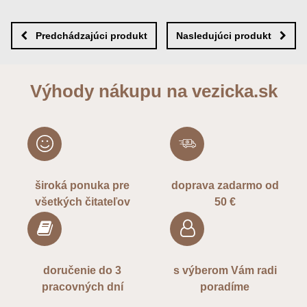
Nová otázka k produktu
Nový komentár
MENO
Predchádzajúci produkt
Nasledujúci produkt
VÁŠ E-MAIL
Výhody nákupu na vezicka.sk
VAŠA OTÁZKA K PRODUKTU
široká ponuka pre
doprava zadarmo od
všetkých čitateľov
50 €
Odoslať
doručenie do 3
s výberom Vám radi
pracovných dní
poradíme