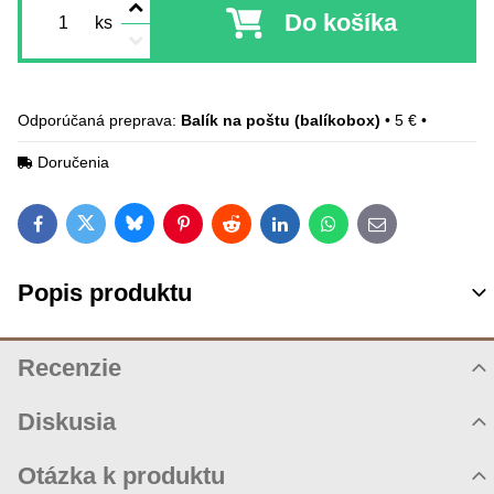
Do košíka
ks
Balík na poštu (balíkobox)
•
5 €
•
Doručenia
Bluesky
Twitter
Facebook
Pinterest
Reddit
LinkedIn
WhatsApp
E-mail
Popis produktu
Recenzie
Hodnotenie produktu
Diskusia
Komentáre k produktu
Otázka k produktu
Zatiaľ nie sú žiadne komentáre! Buďte prvý!