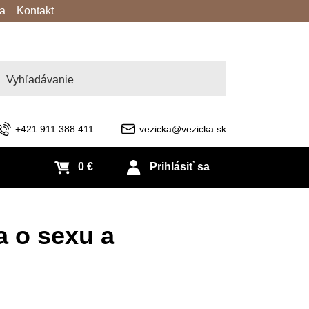
va
Kontakt
adať
+421 911 388 411
vezicka@vezicka.sk
0 €
Prihlásiť sa
a o sexu a