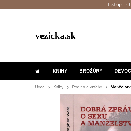
Eshop
O
vezicka.sk
KNIHY
BROŽÚRY
DEVOC
DOMOV
Úvod
Knihy
Rodina a vzťahy
Manželst