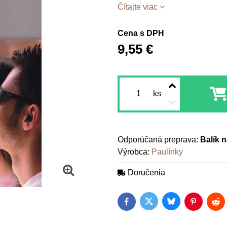
Čítajte viac
Cena s DPH
9,55 €
ks
Balík 
Výrobca:
Paulínky
Doručenia
Bluesky
Twitter
Facebook
Pinterest
Red