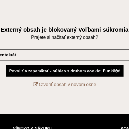
Externý obsah je blokovaný Voľbami súkromia
Prajete si načítať externý obsah?
tentokrát
Povoliť a zapamätať - súhlas s druhom cookie: Funkčné
Otvoriť obsah v novom okne
VŠETKO K NÁKUPU
KON