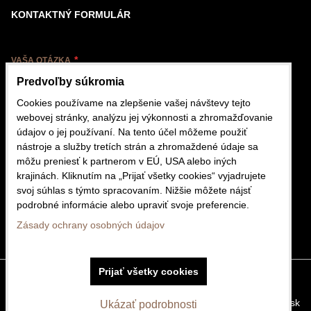
KONTAKTNÝ FORMULÁR
VAŠA OTÁZKA
Predvoľby súkromia
Cookies používame na zlepšenie vašej návštevy tejto
webovej stránky, analýzu jej výkonnosti a zhromažďovanie
údajov o jej používaní. Na tento účel môžeme použiť
nástroje a služby tretích strán a zhromaždené údaje sa
VÁŠ EMAIL
môžu preniesť k partnerom v EÚ, USA alebo iných
krajinách. Kliknutím na „Prijať všetky cookies“ vyjadrujete
svoj súhlas s týmto spracovaním. Nižšie môžete nájsť
podrobné informácie alebo upraviť svoje preferencie.
Odoslať
Zásady ochrany osobných údajov
Prijať všetky cookies
Predvoľby súkromia
Zásady ochrany osobných údajov
Vytvorené pomocou:
BiznisWeb.sk
Ukázať podrobnosti