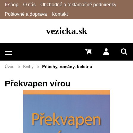
Eshop
O nás
Obchodné a reklamačné podmienky
Poštovné a doprava
Kontakt
vezicka.sk
Hľadať
Menu
0 €
Prihlásiť 
Vyh
Úvod
Knihy
Príbehy, romány, beletria
Překvapen vírou