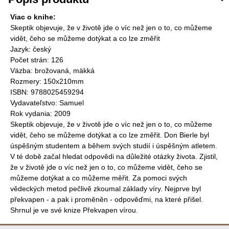
Viac o knihe:
Skeptik objevuje, že v životě jde o víc než jen o to, co můžeme
vidět, čeho se můžeme dotýkat a co lze změřit
Jazyk: český
Počet strán: 126
Väzba: brožovaná, mäkká
Rozmery: 150x210mm
ISBN: 9788025459294
Vydavateľstvo: Samuel
Rok vydania: 2009
Skeptik objevuje, že v životě jde o víc než jen o to, co můžeme
vidět, čeho se můžeme dotýkat a co lze změřit. Don Bierle byl
úspěšným studentem a během svých studií i úspěšným atletem.
V té době začal hledat odpovědi na důležité otázky života. Zjistil,
že v životě jde o víc než jen o to, co můžeme vidět, čeho se
můžeme dotýkat a co můžeme měřit. Za pomoci svých
vědeckých metod pečlivě zkoumal základy víry. Nejprve byl
překvapen - a pak i proměněn - odpověďmi, na které přišel.
Shrnul je ve své knize Překvapen vírou.