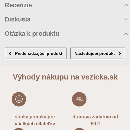
Recenzie
Hodnotenie produktu
Diskusia
Komentáre k produktu
Otázka k produktu
Zatiaľ nie sú žiadne komentáre! Buďte prvý!
Nová otázka k produktu
Nový komentár
MENO
Predchádzajúci produkt
Nasledujúci produkt
VÁŠ E-MAIL
Výhody nákupu na vezicka.sk
VAŠA OTÁZKA K PRODUKTU
široká ponuka pre
doprava zadarmo od
všetkých čitateľov
50 €