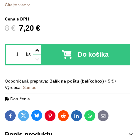
Čítajte viac
Cena s DPH
Pred zľavou:
8 €
7,20 €
Do košíka
ks
Balík na poštu (balíkobox)
•
5 €
•
Výrobca:
Samuel
Doručenia
Bluesky
Twitter
Facebook
Pinterest
Reddit
LinkedIn
WhatsApp
E-mail
Popis produktu