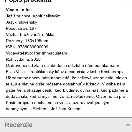
Viac o knihe:
Ježiš ťa chce urobiť celistvým
Jazyk: slovenský
Počet strán: 197
Väzba: brožovaná, mäkká
Rozmery: 130x195mm
ISBN: 9788089606009
Vydavateľstvo: Per Immaculatam
Rok vydania: 2010
Uzdravenie od zla a oslobodenie od zlého nám ponúka páter
Elias Vella – františkánsky kňaz a exorcista v knihe Kristoterapia.
Už samotný názov nám napovedá, že celkové uzdravenie, nielen
tela, ale hlavne duše môžeme dosiahnuť v Kristovi. V knihe nám
páter Vella ukazuje cestu, keď blúdime, dvíha nás, keď padáme a
dodáva silu, keď si myslíme, že už nevládzeme. Otvorme sa pre
Kristoterapiu a nechajme sa viesť a uzdravovať jediným
neomylným liečiteľom – Ježišom Kristom.
Recenzie