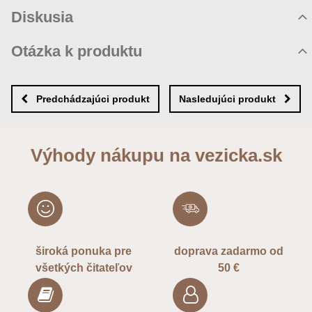
Hodnotenie produktu
Diskusia
Komentáre k produktu
Otázka k produktu
Zatiaľ nie sú žiadne komentáre! Buďte prvý!
Nová otázka k produktu
Nový komentár
MENO
Predchádzajúci produkt
Nasledujúci produkt
VÁŠ E-MAIL
Výhody nákupu na vezicka.sk
VAŠA OTÁZKA K PRODUKTU
široká ponuka pre
doprava zadarmo od
všetkých čitateľov
50 €
Odoslať