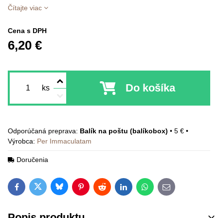
Čítajte viac
Cena s DPH
6,20 €
Do košíka
ks
Balík na poštu (balíkobox)
•
5 €
•
Výrobca:
Per Immaculatam
Doručenia
Bluesky
Twitter
Facebook
Pinterest
Reddit
LinkedIn
WhatsApp
E-mail
Popis produktu