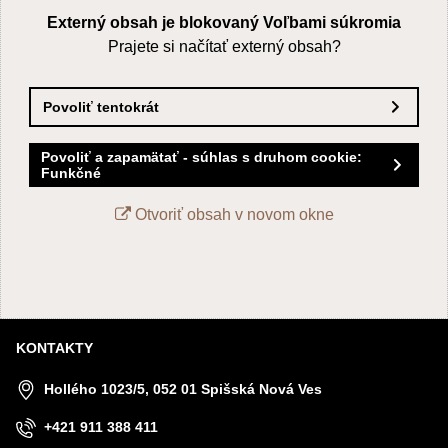
Externý obsah je blokovaný Voľbami súkromia
Prajete si načítať externý obsah?
Povoliť tentokrát
Povoliť a zapamätať - súhlas s druhom cookie:
Funkčné
Otvoriť obsah v novom okne
KONTAKTY
Hollého 1023/5, 052 01 Spišská Nová Ves
+421 911 388 411