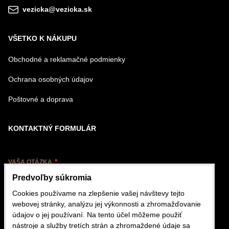
vezicka@vezicka.sk
VŠETKO K NÁKUPU
Obchodné a reklamačné podmienky
Ochrana osobných údajov
Poštovné a doprava
KONTAKTNÝ FORMULÁR
VAŠA OTÁZKA
Predvoľby súkromia
Cookies používame na zlepšenie vašej návštevy tejto
webovej stránky, analýzu jej výkonnosti a zhromažďovanie
údajov o jej používaní. Na tento účel môžeme použiť
nástroje a služby tretích strán a zhromaždené údaje sa