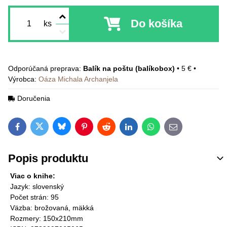
Do košíka
ks
Balík na poštu (balíkobox)
•
5 €
•
Výrobca:
Oáza Michala Archanjela
Doručenia
Bluesky
Twitter
Facebook
Pinterest
Reddit
LinkedIn
WhatsApp
E-mail
Popis produktu
Viac o knihe:
Jazyk: slovenský
Počet strán: 95
Väzba: brožovaná, mäkká
Rozmery: 150x210mm