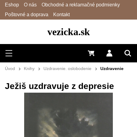
Eshop
O nás
Obchodné a reklamačné podmienky
Poštovné a doprava
Kontakt
vezicka.sk
Hľadať
Menu
0 €
Prihlásiť 
Vyh
Úvod
Knihy
Uzdravenie. oslobodenie
Uzdravenie
Ježiš uzdravuje z depresie