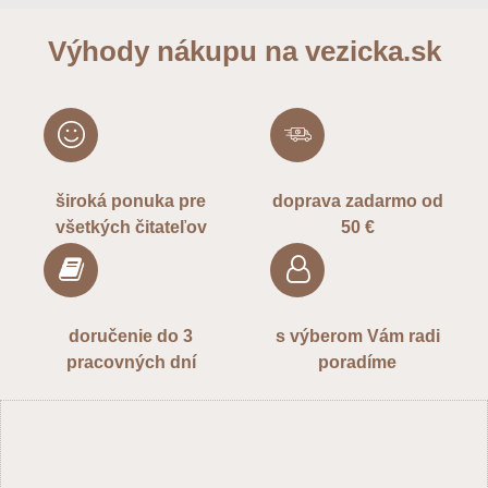
VÁŠ E-MAIL
Výhody nákupu na vezicka.sk
VAŠA OTÁZKA K PRODUKTU
široká ponuka pre
doprava zadarmo od
všetkých čitateľov
50 €
Odoslať
doručenie do 3
s výberom Vám radi
pracovných dní
poradíme