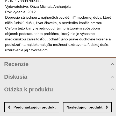
ISBN: 9788097065065
Vydavateľstvo: Oáza Michala Archanjela
Rok vydania: 2012
Depresie sú jednou z najhorších „epidémií" modernej doby, ktoré
ničia ľudskú dušu, život človeka, a nezriedka končia smrťou.
Cieľom tejto knihy je jednoduchým, prístupným spôsobom
objasniť podstatu tohto problému, ktorý nie je výsostne
medicínskou záležitosťou, odhaliť jeho pravé duchovné korene a
poukázať na najdokonalejšiu možnosť uzdravenia ľudskej duše,
uzdravenie jej Stvoriteľom.
Recenzie
Hodnotenie produktu
Diskusia
Komentáre k produktu
Otázka k produktu
Zatiaľ nie sú žiadne komentáre! Buďte prvý!
Nová otázka k produktu
Nový komentár
MENO
Predchádzajúci produkt
Nasledujúci produkt