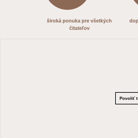
široká ponuka pre všetkých
dop
čitateľov
Povoliť 