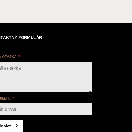
TAKTNÝ FORMULÁR
A OTÁZKA
 EMAIL
oslať