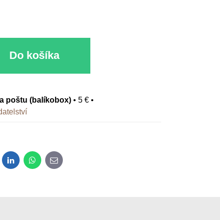
Do košíka
na poštu (balíkobox)
•
5 €
•
atelství
dit
LinkedIn
WhatsApp
E-mail