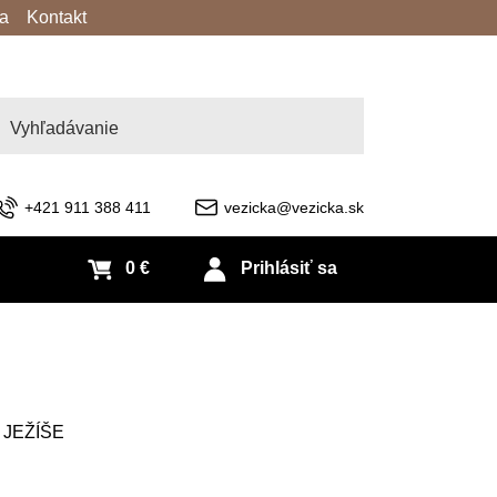
va
Kontakt
adať
+421 911 388 411
vezicka@vezicka.sk
0 €
Prihlásiť sa
 JEŽÍŠE