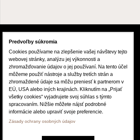
KONTAKTY
Predvoľby súkromia
Cookies používame na zlepšenie vašej návštevy tejto
Hollého 1023/5, 052 01 Spišská Nová Ves
webovej stránky, analýzu jej výkonnosti a
+421 911 388 411
zhromažďovanie údajov o jej používaní. Na tento účel
môžeme použiť nástroje a služby tretích strán a
vezicka@vezicka.sk
zhromaždené údaje sa môžu preniesť k partnerom v
EÚ, USA alebo iných krajinách. Kliknutím na „Prijať
všetky cookies“ vyjadrujete svoj súhlas s týmto
spracovaním. Nižšie môžete nájsť podrobné
informácie alebo upraviť svoje preferencie.
Zásady ochrany osobných údajov