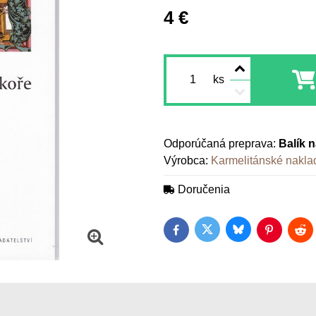
4 €
ks
Balík 
Výrobca:
Karmelitánské naklad
Doručenia
Bluesky
Twitter
Facebook
Pinterest
Red