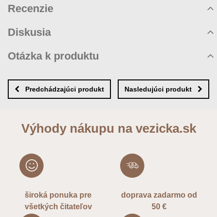
Recenzie
Hodnotenie produktu
Diskusia
Komentáre k produktu
Otázka k produktu
Zatiaľ nie sú žiadne komentáre! Buďte prvý!
Nová otázka k produktu
Nový komentár
MENO
Predchádzajúci produkt
Nasledujúci produkt
VÁŠ E-MAIL
Výhody nákupu na vezicka.sk
VAŠA OTÁZKA K PRODUKTU
široká ponuka pre
doprava zadarmo od
všetkých čitateľov
50 €