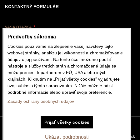
KONTAKTNÝ FORMULÁR
VAŠA OTÁZKA
Predvoľby súkromia
Cookies používame na zlepšenie vašej návštevy tejto
webovej stránky, analýzu jej výkonnosti a zhromažďovanie
údajov o jej používaní. Na tento účel môžeme použiť
nástroje a služby tretích strán a zhromaždené údaje sa
VÁŠ EMAIL
môžu preniesť k partnerom v EÚ, USA alebo iných
krajinách. Kliknutím na „Prijať všetky cookies“ vyjadrujete
svoj súhlas s týmto spracovaním. Nižšie môžete nájsť
podrobné informácie alebo upraviť svoje preferencie.
Odoslať
Zásady ochrany osobných údajov
Prijať všetky cookies
Predvoľby súkromia
Zásady ochrany osobných údajov
Vytvorené pomocou:
BiznisWeb.sk
Ukázať podrobnosti