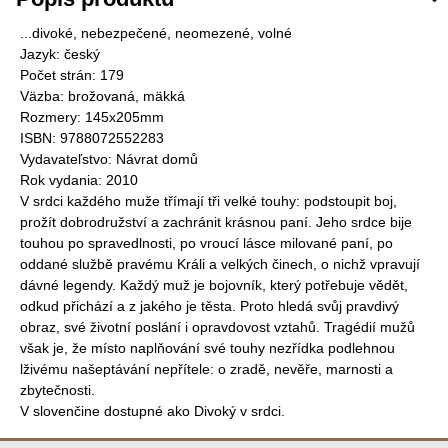
...divoké, nebezpečené, neomezené, volné
Jazyk: český
Počet strán: 179
Väzba: brožovaná, mäkká
Rozmery: 145x205mm
ISBN: 9788072552283
Vydavateľstvo: Návrat domů
Rok vydania: 2010
V srdci každého muže třímají tři velké touhy: podstoupit boj,
prožít dobrodružství a zachránit krásnou paní. Jeho srdce bije
touhou po spravedlnosti, po vroucí lásce milované paní, po
oddané službě pravému Králi a velkých činech, o nichž vpravují
dávné legendy. Každý muž je bojovník, který potřebuje vědět,
odkud přichází a z jakého je těsta. Proto hledá svůj pravdivý
obraz, své životní poslání i opravdovost vztahů. Tragédií mužů
však je, že místo naplňování své touhy nezřídka podlehnou
lživému našeptávání nepřítele: o zradě, nevěře, marnosti a
zbytečnosti.
V slovenčine dostupné ako Divoký v srdci.