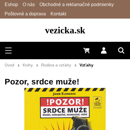
Eshop
O nás
Obchodné a reklamačné podmienky
Poštovné a doprava
Kontakt
vezicka.sk
Hľadať
Menu
0 €
Prihlásiť 
Vyh
Úvod
Knihy
Rodina a vzťahy
Vzťahy
Pozor, srdce muže!