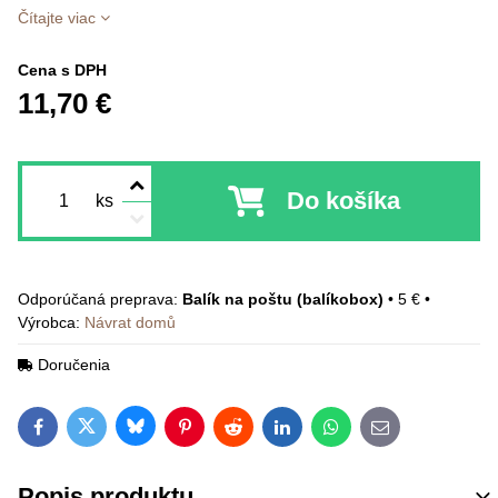
Čítajte viac
Cena s DPH
11,70 €
Do košíka
ks
Balík na poštu (balíkobox)
•
5 €
•
Výrobca:
Návrat domů
Doručenia
Bluesky
Twitter
Facebook
Pinterest
Reddit
LinkedIn
WhatsApp
E-mail
Popis produktu