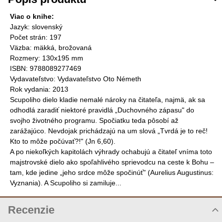
Viac o knihe:
Jazyk: slovenský
Počet strán: 197
Väzba: mäkká, brožovaná
Rozmery: 130x195 mm
ISBN: 9788089277469
Vydavateľstvo: Vydavateľstvo Oto Németh
Rok vydania: 2013
Scupoliho dielo kladie nemalé nároky na čitateľa, najmä, ak sa
odhodlá zaradiť niektoré pravidlá „Duchovného zápasu" do
svojho životného programu. Spočiatku teda pôsobí až
zarážajúco. Nevdojak prichádzajú na um slová „Tvrdá je to reč!
Kto to môže počúvať?!" (Jn 6,60).
A po niekoľkých kapitolách výhrady ochabujú a čitateľ vníma toto
majstrovské dielo ako spoľahlivého sprievodcu na ceste k Bohu –
tam, kde jedine „jeho srdce môže spočinúť" (Aurelius Augustinus:
Vyznania). A Scupoliho si zamiluje...
Recenzie