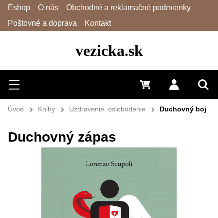
Eshop
O nás
Obchodné a reklamačné podmienky
Poštovné a doprava
Kontakt
vezicka.sk
Hľadať
Menu
0 €
Prihlásiť 
Vyh
Úvod
Knihy
Uzdravenie. oslobodenie
Duchovný boj
Duchovný zápas