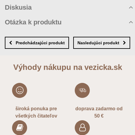
Hodnotenie produktu
Diskusia
Komentáre k produktu
Otázka k produktu
Zatiaľ nie sú žiadne komentáre! Buďte prvý!
Nová otázka k produktu
Nový komentár
MENO
Predchádzajúci produkt
Nasledujúci produkt
VÁŠ E-MAIL
Výhody nákupu na vezicka.sk
VAŠA OTÁZKA K PRODUKTU
široká ponuka pre
doprava zadarmo od
všetkých čitateľov
50 €
Odoslať