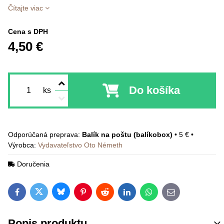
Čítajte viac
Cena s DPH
4,50 €
Do košíka
ks
Balík na poštu (balíkobox)
•
5 €
•
Výrobca:
Vydavateľstvo Oto Németh
Doručenia
Bluesky
Twitter
Facebook
Pinterest
Reddit
LinkedIn
WhatsApp
E-mail
Popis produktu