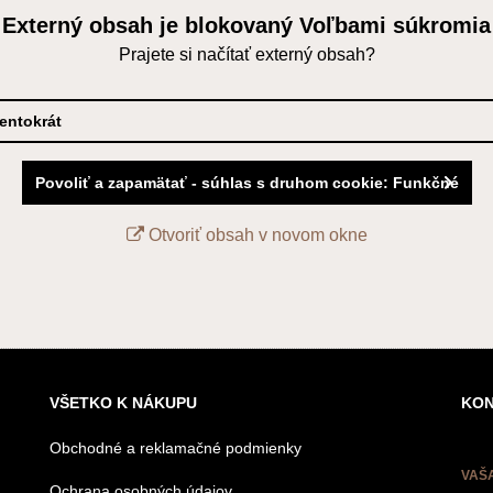
Externý obsah je blokovaný Voľbami súkromia
Prajete si načítať externý obsah?
tentokrát
Povoliť a zapamätať - súhlas s druhom cookie: Funkčné
Otvoriť obsah v novom okne
VŠETKO K NÁKUPU
KON
Obchodné a reklamačné podmienky
VAŠ
Ochrana osobných údajov