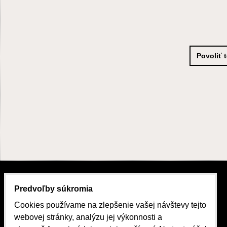
Povoliť 
KONTAKTY
Predvoľby súkromia
Cookies používame na zlepšenie vašej návštevy tejto
Hollého 1023/5, 052 01 Spišská Nová Ves
webovej stránky, analýzu jej výkonnosti a
+421 911 388 411