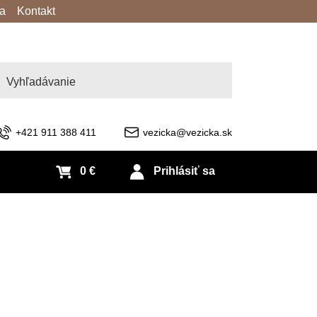
va
Kontakt
adať
+421 911 388 411
vezicka@vezicka.sk
0 €
Prihlásiť sa