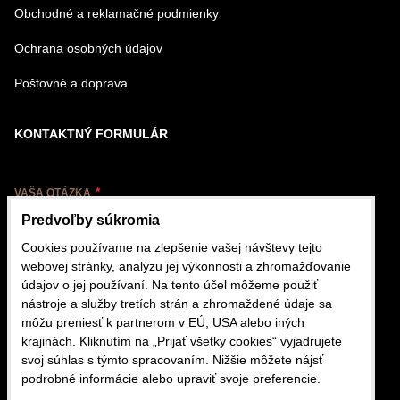
Obchodné a reklamačné podmienky
Ochrana osobných údajov
Poštovné a doprava
KONTAKTNÝ FORMULÁR
VAŠA OTÁZKA
Predvoľby súkromia
Cookies používame na zlepšenie vašej návštevy tejto
webovej stránky, analýzu jej výkonnosti a zhromažďovanie
údajov o jej používaní. Na tento účel môžeme použiť
nástroje a služby tretích strán a zhromaždené údaje sa
VÁŠ EMAIL
môžu preniesť k partnerom v EÚ, USA alebo iných
krajinách. Kliknutím na „Prijať všetky cookies“ vyjadrujete
svoj súhlas s týmto spracovaním. Nižšie môžete nájsť
podrobné informácie alebo upraviť svoje preferencie.