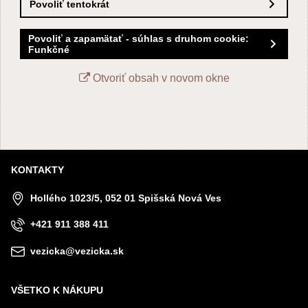
Povoliť tentokrát
Povoliť a zapamätať - súhlas s druhom cookie:
Funkčné
Otvoriť obsah v novom okne
KONTAKTY
Hollého 1023/5, 052 01 Spišská Nová Ves
+421 911 388 411
vezicka@vezicka.sk
VŠETKO K NÁKUPU