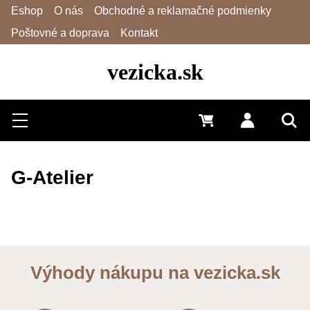
Eshop
O nás
Obchodné a reklamačné podmienky
Poštovné a doprava
Kontakt
vezicka.sk
Hľadať
Menu
0 €
Prihlásiť 
Vyh
G-Atelier
Výhody nákupu na vezicka.sk